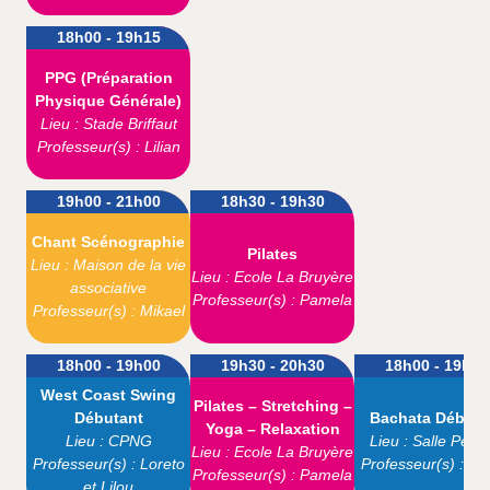
18h00 - 19h15
PPG (Préparation
Physique Générale)
Lieu : Stade Briffaut
Professeur(s) : Lilian
19h00 - 21h00
18h30 - 19h30
Chant Scénographie
Pilates
Lieu : Maison de la vie
Lieu : Ecole La Bruyère
associative
Professeur(s) : Pamela
Professeur(s) : Mikael
18h00 - 19h00
19h30 - 20h30
18h00 - 19h00
West Coast Swing
Pilates – Stretching –
Débutant
Bachata Débuta
Yoga – Relaxation
Lieu : CPNG
Lieu : Salle Pepp
Lieu : Ecole La Bruyère
Professeur(s) : Loreto
Professeur(s) : O
Professeur(s) : Pamela
et Lilou