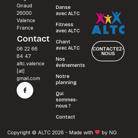
Giraud
Danse
26000
avec ALTC
Valence
Fitness
France
avec ALTC
Contact
Chant
avec ALTC
06 22 66
CONTACTEZ-
NOUS
84 47
Nos
altc.valence
événements
[at]
Notre
gmail.com
planning
Qui
sommes-
nous ?
Contact
Copyright © ALTC 2026 - Made with
by NG