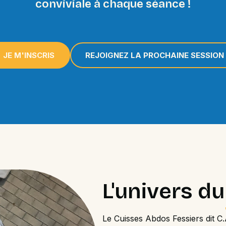
conviviale à chaque séance !
JE M'INSCRIS
REJOIGNEZ LA PROCHAINE SESSION
L'univers d
Le Cuisses Abdos Fessiers dit C.