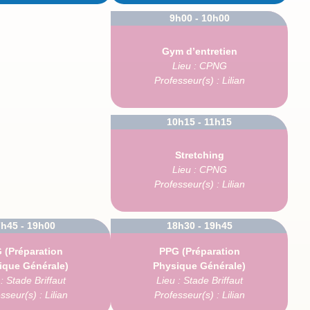
9h00 - 10h00
Gym d’entretien
Lieu : CPNG
Professeur(s) : Lilian
10h15 - 11h15
Stretching
Lieu : CPNG
Professeur(s) : Lilian
h45 - 19h00
18h30 - 19h45
 (Préparation
PPG (Préparation
ique Générale)
Physique Générale)
: Stade Briffaut
Lieu : Stade Briffaut
sseur(s) : Lilian
Professeur(s) : Lilian