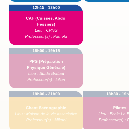
12h15 - 13h00
CAF (Cuisses, Abdo,
Fessiers)
Lieu : CPNG
Professeur(s) : Pamela
18h00 - 19h15
PPG (Préparation
Physique Générale)
Lieu : Stade Briffaut
Professeur(s) : Lilian
19h00 - 21h00
18h30 - 19
Chant Scénographie
Pilates
Lieu : Maison de la vie associative
Lieu : Ecole La 
Professeur(s) : Mikael
Professeur(s) :