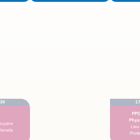
h30
17
PPG
Phys
Bruyère
Lieu 
 Pamela
Profe