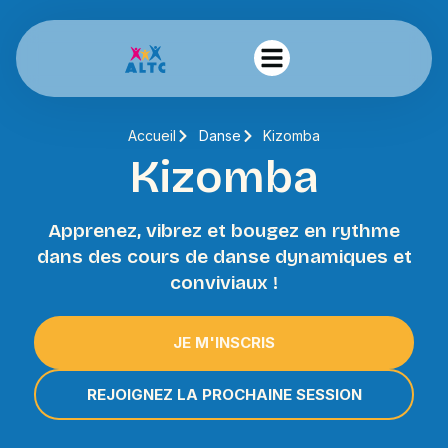
Accueil
Danse
Kizomba
Kizomba
Apprenez, vibrez et bougez en rythme
dans des cours de danse dynamiques et
conviviaux !
JE M'INSCRIS
REJOIGNEZ LA PROCHAINE SESSION