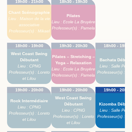
19h00 - 21h00
18h30 - 19h30
Chant Scénographie
Pilates
Lieu : Maison de la vie
Lieu : Ecole La Bruyère
associative
Professeur(s) : Pamela
Professeur(s) : Mikael
18h00 - 19h00
19h30 - 20h30
18h00 - 19h00
West Coast Swing
Pilates – Stretching –
Débutant
Bachata Débuta
Yoga – Relaxation
Lieu : CPNG
Lieu : Salle Pepp
Lieu : Ecole La Bruyère
Professeur(s) : Loreto
Professeur(s) : O
Professeur(s) : Pamela
et Lilou
19h00 - 20h00
19h00 - 20h00
19h00 - 20h00
West Coast Swing
Rock Intermédiaire
Débutant
Kizomba Débuta
Lieu : CPNG
Lieu : CPNG
Lieu : Salle Pepp
Professeur(s) : Loreto
Professeur(s) : Loreto
Professeur(s) : O
et Lilou
et Lilou