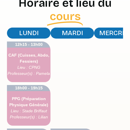
Horaire et lieu du
cours
LUNDI
MARDI
MERCRED
12h15 - 13h00
CAF (Cuisses, Abdo,
Fessiers)
Lieu : CPNG
Professeur(s) : Pamela
18h00 - 19h15
PPG (Préparation
Physique Générale)
Lieu : Stade Briffaut
Professeur(s) : Lilian